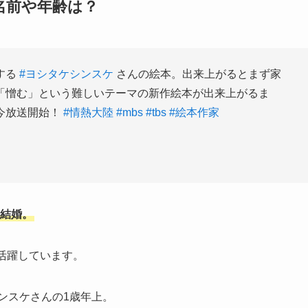
名前や年齢は？
する
#ヨシタケシンスケ
さんの絵本。出来上がるとまず家
「憎む」という難しいテーマの新作絵本が出来上がるま
今放送開始！
#情熱大陸
#mbs
#tbs
#絵本作家
に結婚。
て活躍しています。
ンスケさんの1歳年上。