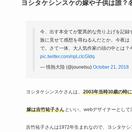
ヨシタケシンスケの嫁や子供は誰？
今、出す本全てが驚異的な売り上げを記録
族に見せて感想を尋ねるんだとか。今夜は
で。さて一体、大人気作家の頭の中とは？
pic.twitter.com/npLclcGIdq
— 情熱大陸 (@jounetsu)
October 21, 2018
ヨシタケシンスケさんは、
2003年当時30歳の時
嫁は吉竹祐子さん
といい、webデザイナーとし
吉竹祐子さんは1972年生まれなので、ヨシタケシ