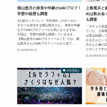
畑山悠月の身長や年齢のwikiプロフ！
上島竜兵と
学歴や経歴も調査
めは飲み会
も調査
3人組ロックバンド『KALMA』のボーカル・
ギターを担当する畑山悠月さん。 身長や年齢
『ダチョウ倶
などのwikiプロフィールも気になりますね。
ていた、上島竜
今回は、学歴や経歴も調査していきます。
は実は結婚し
【畑山悠月のwikiプロフィール！】 では、畑
かるさんという
山悠月さんのwikiプロフィールから見て...
兵さんと嫁の
とのことですが
2023年9月1日
2023年8月31日
女性芸能人