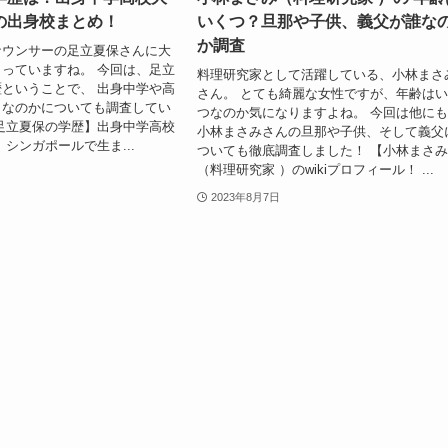
の出身校まとめ！
いくつ？旦那や子供、義父が誰な
か調査
ナウンサーの足立夏保さんに大
っていますね。 今回は、足立
料理研究家として活躍している、小林まさ
ということで、 出身中学や高
さん。 とても綺麗な女性ですが、年齢は
こなのかについても調査してい
つなのか気になりますよね。 今回は他に
足立夏保の学歴】出身中学高校
小林まさみさんの旦那や子供、そして義父
 シンガポールで生ま...
ついても徹底調査しました！ 【小林まさ
（料理研究家 ）のwikiプロフィール！ ...
2023年8月7日