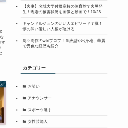
【火事】名城大学付属高校の体育館で火災発
）
生！現場の被害状況を画像と動画で！10/23
キャンドルジュンのいい人エピソード７撰！
懐の深い優しい人柄が泣ける
多
んな
鳥羽周作のwikiプロフ！血液型や出身地、華麗
ます
で異色な経歴も紹介
！
に
カテゴリー
能人
お笑い
アナウンサー
スポーツ選手
女性芸能人