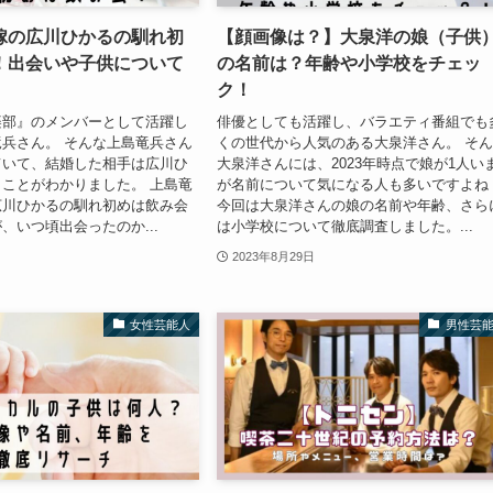
嫁の広川ひかるの馴れ初
【顔画像は？】大泉洋の娘（子供
！出会いや子供について
の名前は？年齢や小学校をチェッ
ク！
楽部』のメンバーとして活躍し
俳優としても活躍し、バラエティ番組でも
兵さん。 そんな上島竜兵さん
くの世代から人気のある大泉洋さん。 そ
ていて、結婚した相手は広川ひ
大泉洋さんには、2023年時点で娘が1人い
ことがわかりました。 上島竜
が名前について気になる人も多いですよね
広川ひかるの馴れ初めは飲み会
今回は大泉洋さんの娘の名前や年齢、さら
、いつ頃出会ったのか...
は小学校について徹底調査しました。...
2023年8月29日
女性芸能人
男性芸