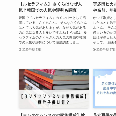
【ルセラフィム】 さくらはなぜ人
宇多田ヒカ
気？韓国での人気や評判も調査
や名前、年
韓国で『ルセラフィム』のメンバーとして活
かつて歌姫と
躍している、さくらさん。 そんなさくらさん
したあとも歌
はとても人気がありますが、なぜ人気がある
ルさん。 そん
のか気になる人も多いですよね！ 今回は、ル
何人いるのか気
セラフィムのさくらさんの人気の理由や韓国
回は宇多田ヒ
での人気や評判について徹底調査しま...
そして、 顔画像
2023年8月23日
2023年8月17日
有名人
【ヨシタケシンスケの家族構成】嫁
足立夏保の