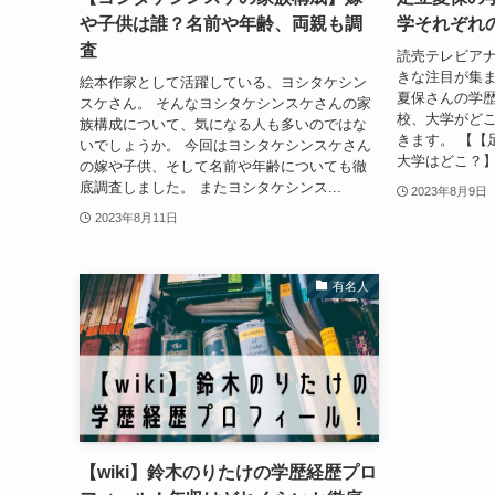
や子供は誰？名前や年齢、両親も調
学それぞれ
査
読売テレビア
きな注目が集ま
絵本作家として活躍している、ヨシタケシン
夏保さんの学歴
スケさん。 そんなヨシタケシンスケさんの家
校、大学がど
族構成について、気になる人も多いのではな
きます。 【【
いでしょうか。 今回はヨシタケシンスケさん
大学はどこ？】
の嫁や子供、そして名前や年齢についても徹
底調査しました。 またヨシタケシンス...
2023年8月9日
2023年8月11日
有名人
【wiki】鈴木のりたけの学歴経歴プロ