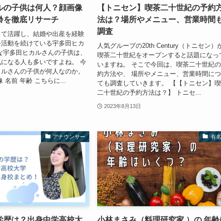
ルの子供は何人？顔画像
【トニセン】喫茶二十世紀の予約
齢を徹底リサーチ
法は？場所やメニュー、営業時間
調査
して活躍し、結婚や出産を経験
手活動を続けている宇多田ヒカ
人気グループの20th Century（トニセン）
な宇多田ヒカルさんの子供は、
喫茶二十世紀をオープンすると話題になっ
になる人も多いですよね。 今
いますね。 そこで今回は、喫茶二十世紀
カルさんの子供が何人なのか。
約方法や、 場所やメニュー、営業時間に
 名前 年齢 こちらに...
ても調査していきます。 【【トニセン】
二十世紀の予約方法は？】 トニセ...
2023年8月13日
アナウンサー
有
学歴は？出身中学高校大
小林まさみ（料理研究家 ）の 年齢